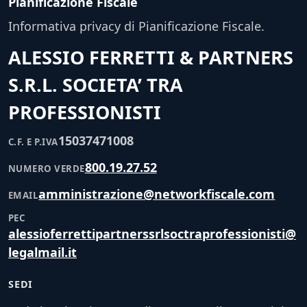
Pianificazione Fiscale
Informativa privacy di Pianificazione Fiscale.
ALESSIO FERRETTI & PARTNERS
S.R.L. SOCIETA’ TRA
PROFESSIONISTI
15037471008
C.F. E P.IVA
800.19.27.52
NUMERO VERDE
amministrazione@networkfiscale.com
EMAIL
PEC
alessioferrettipartnerssrlsoctraprofessionisti@
legalmail.it
SEDI