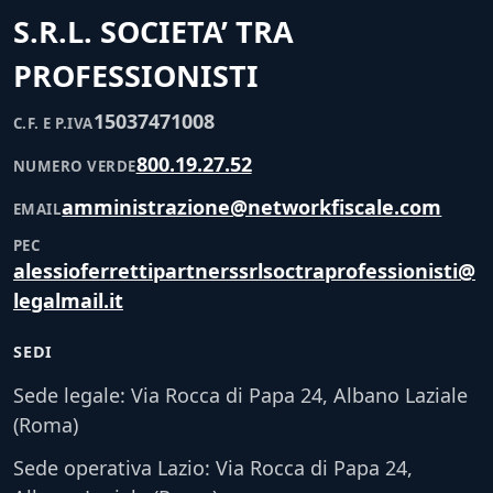
S.R.L. SOCIETA’ TRA
PROFESSIONISTI
15037471008
C.F. E P.IVA
800.19.27.52
NUMERO VERDE
amministrazione@networkfiscale.com
EMAIL
PEC
alessioferrettipartnerssrlsoctraprofessionisti@
legalmail.it
SEDI
Sede legale: Via Rocca di Papa 24, Albano Laziale
(Roma)
Sede operativa Lazio: Via Rocca di Papa 24,